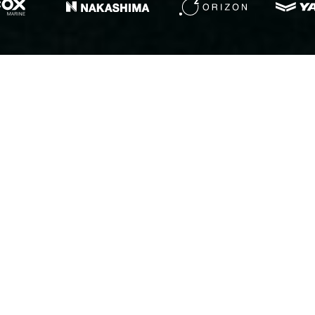
ABOUT US
INTEGRATED MARINE
SOLUTIONS FOR
PROFESSIONALS, BUILT ON
EXPERTISE, PARTNERSHIPS,
AND TECHNICAL VISION
For years, we have been working alongside
maritime professionals, combining cross-
disciplinary expertise, a strong technical network,