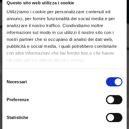
Questo sito web utilizza i cookie
Utilizziamo i cookie per personalizzare contenuti ed
annunci, per fornire funzionalità dei social media e per
analizzare il nostro traffico. Condividiamo inoltre
informazioni sul modo in cui utilizzi il nostro sito con i
nostri partner che si occupano di analisi dei dati web,
EXPERIENCE AND
pubblicità e social media, i quali potrebbero combinarle
con altre informazioni che hai fornito loro o che hanno
TECHNOLOGY
raccolto dal tuo utilizzo dei loro servizi.
SERVING THE SEA
Selezione
Necessari
del
Shaping the future of the marine industry with
consenso
cutting-edge engineering, hands-on experience,
Preferenze
and practical solutions
Statistiche