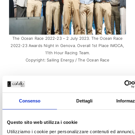
The Ocean Race 2022-23 – 2 July 2023. The Ocean Race
2022-23 Awards Night in Genova. Overall 1st Place IMOCA,
11th Hour Racing Team.
Copyright: Sailing Energy / The Ocean Race
Categorie
Approfondimenti
,
Eventi
Consenso
Dettagli
Informaz
THE OCEAN RACE: CHE
Questo sito web utilizza i cookie
COS’È, QUANDO NASCE E
Utilizziamo i cookie per personalizzare contenuti ed annunci, 
PERCHÉ NE PARLANO