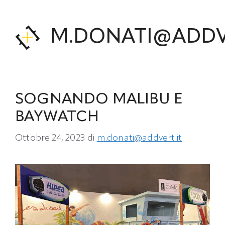
Vai
al
contenuto
M.DONATI@ADDV
SOGNANDO MALIBU E
BAYWATCH
Ottobre 24, 2023
di
m.donati@addvert.it