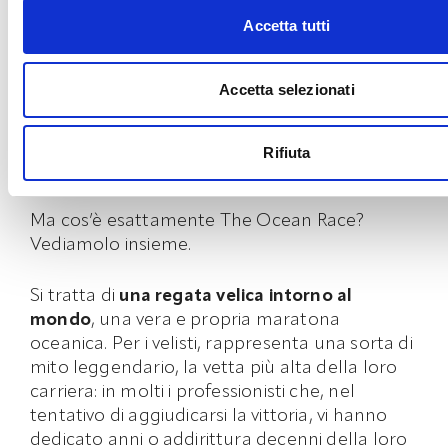
Poco meno di un mese fa è iniziato
l’evento
Accetta tutti
sportivo professionistico più lungo e più
impegnativo
del mondo che, insieme alle
Accetta selezionati
Olimpiadi e all’
America’s Cup
, rappresenta
uno degli incontri più importanti e attesi del
mondo dello sport: il cosiddetto
“
The Ocean
Rifiuta
Race
”
.
Ma cos’è esattamente The Ocean Race?
Vediamolo insieme.
Si tratta di
una regata velica intorno al
mondo
, una vera e propria maratona
oceanica. Per i velisti, rappresenta una sorta di
mito leggendario, la vetta più alta della loro
carriera: in molti i professionisti che, nel
tentativo di aggiudicarsi la vittoria, vi hanno
dedicato anni o addirittura decenni della loro