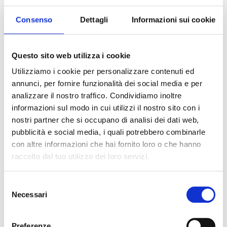
Consenso
Dettagli
Informazioni sui cookie
Questo sito web utilizza i cookie
Utilizziamo i cookie per personalizzare contenuti ed
annunci, per fornire funzionalità dei social media e per
analizzare il nostro traffico. Condividiamo inoltre
informazioni sul modo in cui utilizzi il nostro sito con i
nostri partner che si occupano di analisi dei dati web,
APPROFONDIMENTI
pubblicità e social media, i quali potrebbero combinarle
con altre informazioni che hai fornito loro o che hanno
TUTTO CIÒ CHE C’È DA SAPERE SULLE
raccolto dal tuo utilizzo dei loro servizi.
ELICHE E SUL PERCHÉ FANNO LA
DIFFERENZA A BORDO
Selezione
Necessari
Leggi di più
del
consenso
Preferenze