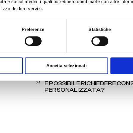
icità e social media, i quali potrebbero combinarle con altre inform
lizzo dei loro servizi.
POSSO ACQUISTARE DIRETT
PASSARE SEMPRE DA UN RIV
Preferenze
Statistiche
QUAL È LA RETE UFFICIALE 
COME VIENE GESTITA LA CONS
Accetta selezionati
ORDINI?
È POSSIBILE RICHIEDERE C
PERSONALIZZATA?