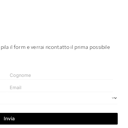
la il form e verrai ricontatto il prima possibile
N
a
m
E
e
m
*
a
i
l
*
Invia