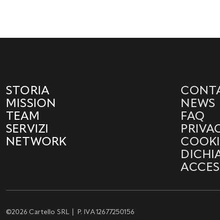
STORIA
CONTA
MISSION
NEWS
TEAM
FAQ
SERVIZI
PRIVA
NETWORK
COOKI
DICHI
ACCESS
©2026 Cartello SRL | P. IVA 12677250156