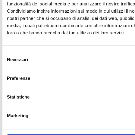
FUORIBORDO
funzionalità dei social media e per analizzare il nostro traffico
Condividiamo inoltre informazioni sul modo in cui utilizzi il no
DIESEL?
nostri partner che si occupano di analisi dei dati web, pubblic
media, i quali potrebbero combinarle con altre informazioni ch
loro o che hanno raccolto dal tuo utilizzo dei loro servizi.
Un motore fuoribordo diesel è un motore a
combustione esterna autonomo, composto
da motore, cambio ed elica, montato sulla
Selezione
Necessari
parte posteriore (poppa) dell’imbarcazione.
del
Mentre i fuoribordo a benzina sono comuni
consenso
nella nautica da diporto,
i fuoribordo diesel
Preferenze
sono tipicamente utilizzati per applicazioni
più pesanti, a lungo raggio e commerciali.
L’elevata efficienza, la durata e la sicurezza del
Statistiche
carburante ne fanno un’alternativa allettante.
Marketing
Il diesel ha una densità energetica superiore a
quella della benzina, il che
è la chiave per un
risparmio di carburante superiore
e un