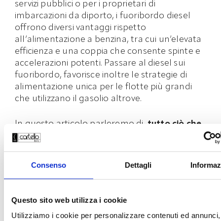
servizi pubblici o per i proprietari di
imbarcazioni da diporto, i fuoribordo diesel
offrono diversi vantaggi rispetto
all’alimentazione a benzina, tra cui un’elevata
efficienza e una coppia che consente spinte e
accelerazioni potenti. Passare al diesel sui
fuoribordo, favorisce inoltre le strategie di
alimentazione unica per le flotte più grandi
che utilizzano il gasolio altrove.
In questo articolo parleremo di
tutto ciò che
c’è da sapere sui motori fuoribordo diesel
,
compreso il loro funzionamento, i vantaggi, i
limiti, le tendenze principali e i tipi di motore.
Consenso
Dettagli
Informaz
CHE COS’È UN
Questo sito web utilizza i cookie
MOTORE
Utilizziamo i cookie per personalizzare contenuti ed annunci, 