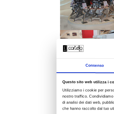
Consenso
Questo sito web utilizza i c
Utilizziamo i cookie per perso
“
Siamo veramente molto s
nostro traffico. Condividiamo 
visual accattivante ma che
di analisi dei dati web, pubbl
attività.
La bellezza di que
che hanno raccolto dal tuo uti
Fichera
, che ha spiegato 