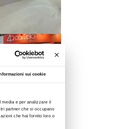
Informazioni sui cookie
l media e per analizzare il
mo stupire mantenendo un
ostri partner che si occupano
 compiva i suoi 40 di
azioni che hai fornito loro o
le dell’
AD di Gesta, Iury
o sembra tendere