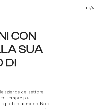
IT
EN
NI CON
LLA SUA
 DI
e aziende del settore,
lico sempre più
 in particolar modo. Non