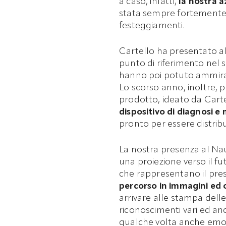
a caso, infatti,
la nostra a
stata sempre fortemente l
festeggiamenti.
Cartello ha presentato al
punto di riferimento nel 
hanno poi potuto ammirar
Lo scorso anno, inoltre, 
prodotto, ideato da Carte
dispositivo di diagnosi 
pronto per essere distrib
La nostra presenza al Nau
una proiezione verso il fu
che rappresentano il prese
percorso in immagini ed 
arrivare alle stampa delle 
riconoscimenti vari ed an
qualche volta anche emozi