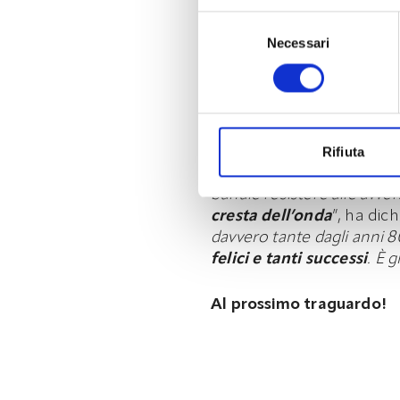
all’infinito e si immerge
Selezione
strutture interne delle mu
Necessari
del
posizionato a fianco di un 
consenso
una storicità importante 
Cartello ha voluto, in sint
rappresentasse per l’azi
Rifiuta
chiare lettere il raggiung
banale resistere alle avv
cresta dell’onda
”, ha dic
davvero tante dagli anni 8
felici e tanti successi
. È 
Al prossimo traguardo!