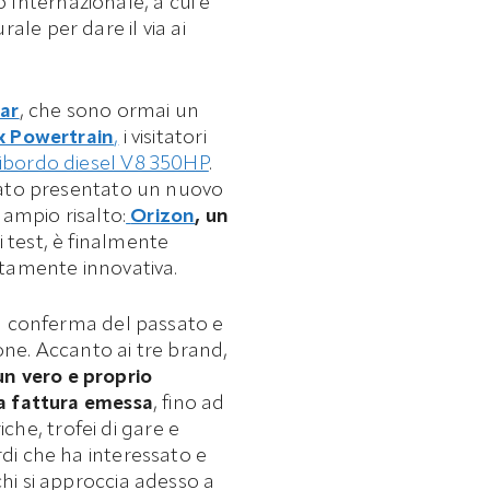
 Internazionale, a cui è
le per dare il via ai
ar
, che sono ormai un
x Powertrain
,
i visitatori
ibordo diesel V8 350HP
.
stato presentato un nuovo
 ampio risalto:
Orizon
, un
 test, è finalmente
ltamente innovativa.
na conferma del passato e
one. Accanto ai tre brand,
un vero e proprio
ma fattura emessa
, fino ad
iche, trofei di gare e
di che ha interessato e
hi si approccia adesso a